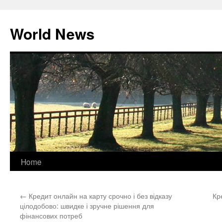
World News
Skip
Home
to
←
Кредит онлайн на карту срочно і без відказу
Кр
content
цілодобово: швидке і зручне рішення для
фінансових потреб